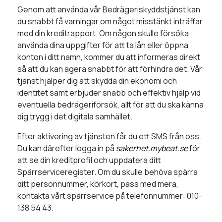
Genom att använda vår Bedrägeriskyddstjänst kan
du snabbt få varningar om något misstänkt inträffar
med din kreditrapport. Om någon skulle försöka
använda dina uppgifter för att ta lån eller öppna
konton i ditt namn, kommer du att informeras direkt
så att du kan agera snabbt för att förhindra det. Vår
tjänst hjälper dig att skydda din ekonomi och
identitet samt erbjuder snabb och effektiv hjälp vid
eventuella bedrägeriförsök, allt för att du ska känna
dig trygg i det digitala samhället.
Efter aktivering av tjänsten får du ett SMS från oss.
Du kan därefter logga in på
sakerhet.mybeat.se
för
att se din kreditprofil och uppdatera ditt
Spärrserviceregister. Om du skulle behöva spärra
ditt personnummer, körkort, pass med mera,
kontakta vårt spärrservice på telefonnummer: 010-
138 54 43.